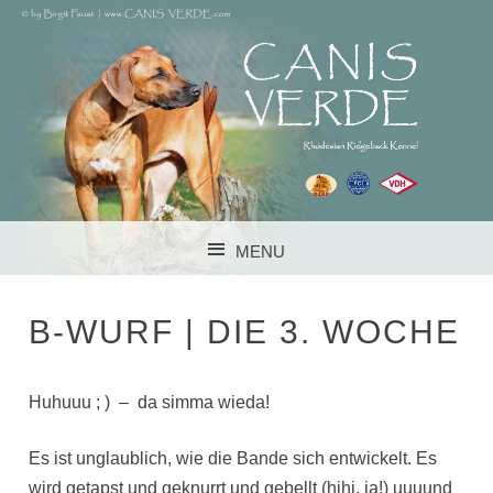
RHODESIAN RIDGEBACK KENNEL IM VDH FCI DZRR
CANIS VERDE
MENU
SKIP TO CONTENT
B-WURF | DIE 3. WOCHE
Huhuuu ; ) – da simma wieda!
Es ist unglaublich, wie die Bande sich entwickelt. Es
wird getapst und geknurrt und gebellt (hihi, ja!) uuuund