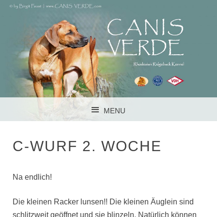
RHODESIAN RIDGEBACK KENNEL IM VDH FCI DZRR
CANIS VERDE
MENU
SKIP TO CONTENT
C-WURF 2. WOCHE
Na endlich!
Die kleinen Racker lunsen!! Die kleinen Äuglein sind
schlitzweit geöffnet und sie blinzeln. Natürlich können