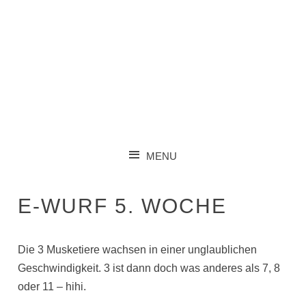
RHODESIAN RIDGEBACK KENNEL IM VDH FCI DZRR
CANIS VERDE
MENU
SKIP TO CONTENT
E-WURF 5. WOCHE
Die 3 Musketiere wachsen in einer unglaublichen
Geschwindigkeit. 3 ist dann doch was anderes als 7, 8
oder 11 – hihi.