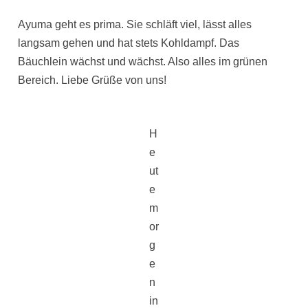
Ayuma geht es prima. Sie schläft viel, lässt alles
langsam gehen und hat stets Kohldampf. Das
Bäuchlein wächst und wächst. Also alles im grünen
Bereich. Liebe Grüße von uns!
H
e
ut
e
m
or
g
e
n
in