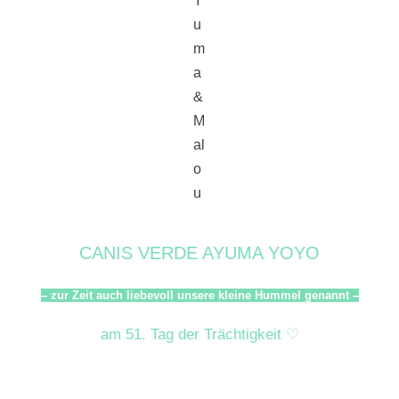
Y
u
m
a
&
M
al
o
u
CANIS VERDE AYUMA YOYO
– zur Zeit auch liebevoll unsere kleine Hummel genannt –
am 51. Tag der Trächtigkeit ♡