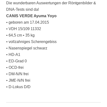
Die wunderbaren Auswertungen der Röntgenbilder &
DNA-Tests sind da!
CANIS VERDE Ayuma Yoyo
• geboren am 17.04.2015
• VDH 15/109 11332
• 64,5 cm • 35 kg
• vollzahniges Scherengebiss
• Nasenspiegel schwarz
• HD-A1
• ED-Grad 0
• OCD-frei
• DM-N/N frei
• JME-N/N frei
• D-Lokus D/D