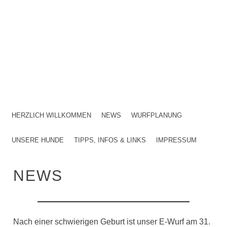
RHODESIAN RIDGEBACK KENNEL IM VDH FCI DZRR
CANIS VERDE
MENU
SKIP TO CONTENT
HERZLICH WILLKOMMEN
NEWS
WURFPLANUNG
UNSERE HUNDE
TIPPS, INFOS & LINKS
IMPRESSUM
NEWS
Nach einer schwierigen Geburt ist unser E-Wurf am 31.