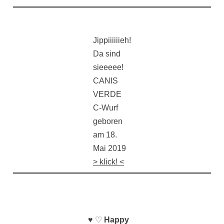
Jippiiiiiieh!
Da sind
sieeeee!
CANIS
VERDE
C-Wurf
geboren
am 18.
Mai 2019
> klick! <
♥ ♡
Happy