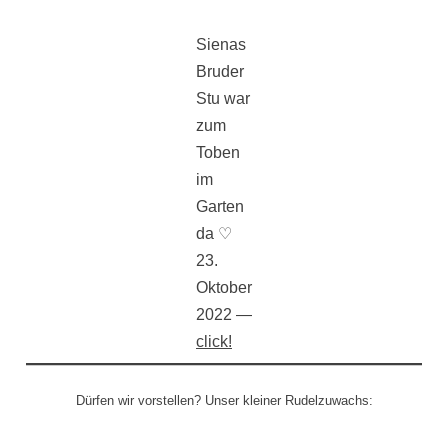
Sienas
Bruder
Stu war
zum
Toben
im
Garten
da ♡
23.
Oktober
2022 —
click!
Dürfen wir vorstellen? Unser kleiner Rudelzuwachs: